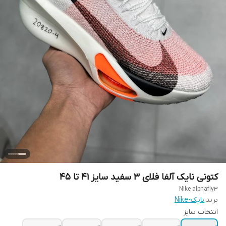
کتونی نایک آلفا فلای ۳ سفید سایز ۴۱ تا ۴۵
Nike alphafly3
برند:
نایک-Nike
انتخاب سایز