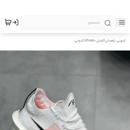
کتونی زاهدان
/
کفش-shoes
/
کتونی