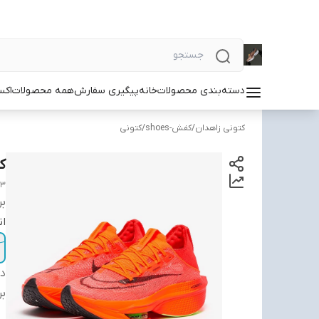
دسته‌بندی محصولات
خانه
پیگیری سفارش
همه محصولات
اکس
کتونی زاهدان
/
کفش-shoes
/
کتونی
کتو
y3
بر
ان
دس
بر