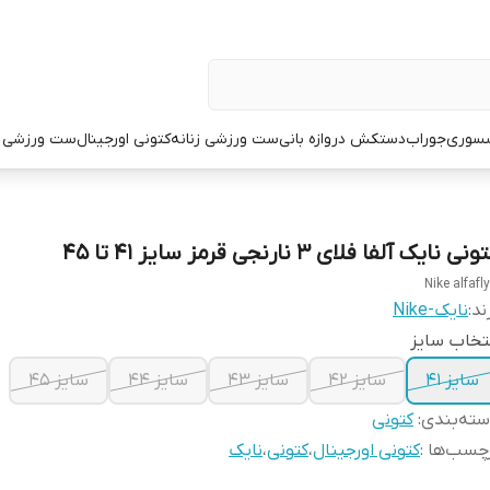
سوری
جوراب
دستکش دروازه بانی
ست ورزشی زنانه
کتونی اورجینال
ست ورزشی م
نی نایک آلفا فلای ۳ نارنجی قرمز سایز ۴۱ تا ۴۵
Nike alfafl
ند:
نایک-Nike
تخاب سایز
سایز ۴۱
سایز ۴۲
سایز ۴۳
سایز ۴۴
سایز ۴۵
ته‌بندی
:
کتونی
چسب‌ها :
کتونی اورجینال
،
کتونی
،
نایک