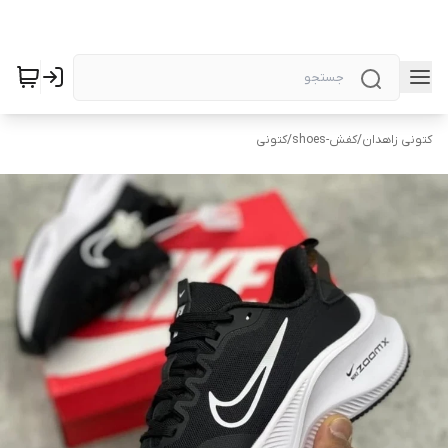
کتونی زاهدان
/
کفش-shoes
/
کتونی