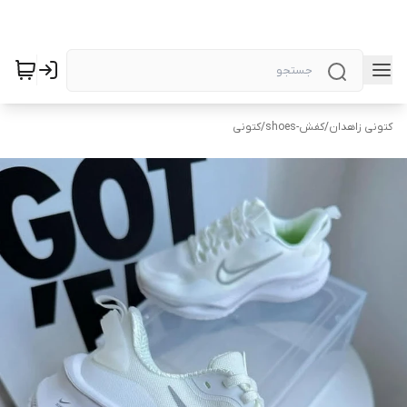
کتونی زاهدان
/
کفش-shoes
/
کتونی