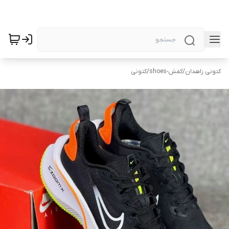
کتونی زاهدان
/
کفش-shoes
/
کتونی