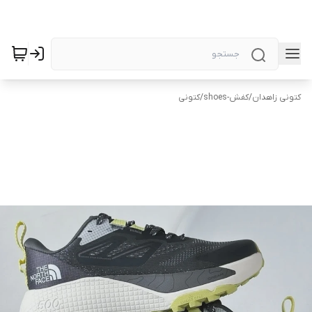
کتونی زاهدان
/
کفش-shoes
/
کتونی