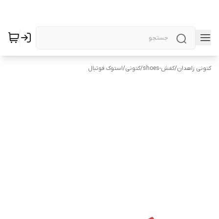
کتونی زاهدان
/
کفش-shoes
/
کتونی
/
استوک فوتبال