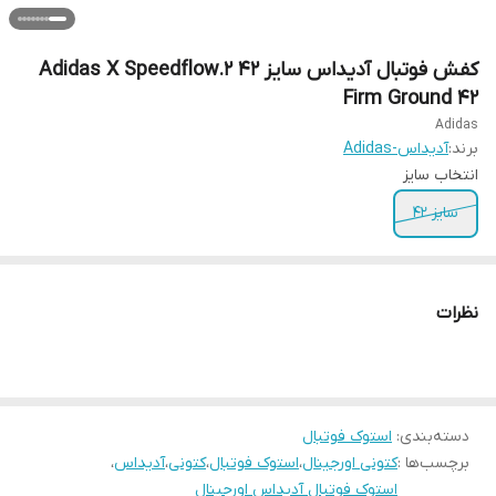
کفش فوتبال آدیداس سایز ۴۲ Adidas X Speedflow.2
Firm Ground 42
Adidas
برند:
آدیداس-Adidas
انتخاب سایز
سایز ۴۲
نظرات
دسته‌بندی
:
استوک فوتبال
برچسب‌ها :
کتونی اورجینال
،
استوک فوتبال
،
کتونی
،
آدیداس
،
استوک فوتبال آدیداس اورجینال