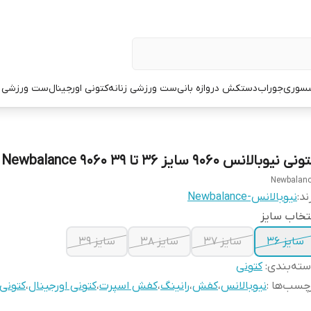
سوری
جوراب
دستکش دروازه بانی
ست ورزشی زنانه
کتونی اورجینال
ست ورزشی م
نی نیوبالانس 9060 سایز ۳۶ تا ۳۹ Newbalance 9060
Newbalan
ند:
نیوبالانس-Newbalance
تخاب سایز
سایز ۳۶
سایز ۳۷
سایز ۳۸
سایز ۳۹
ته‌بندی
:
کتونی
چسب‌ها :
نیوبالانس
،
کفش
،
رانینگ
،
کفش اسپرت
،
کتونی اورجینال
،
کتونی