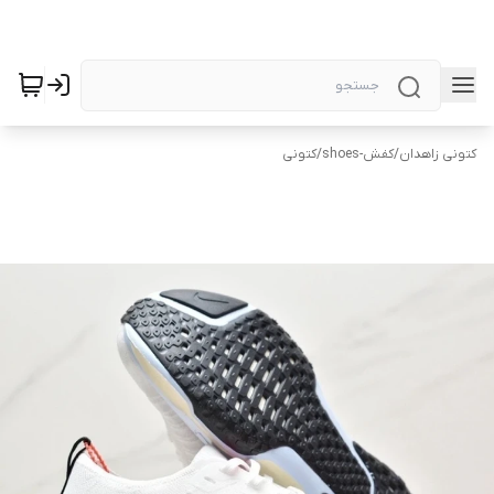
کتونی زاهدان
/
کفش-shoes
/
کتونی