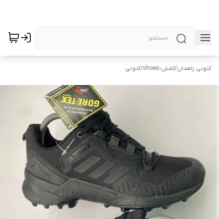
کتونی زاهدان
/
کفش-shoes
/
کتونی