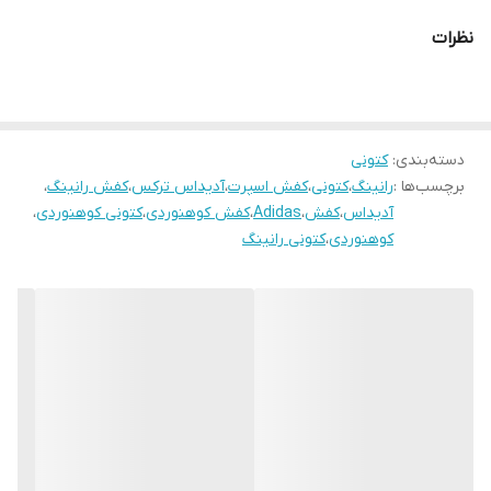
نظرات
دسته‌بندی
:
کتونی
برچسب‌ها :
رانینگ
،
کتونی
،
کفش اسپرت
،
آدیداس ترکس
،
کفش رانینگ
،
آدیداس
،
کفش
،
Adidas
،
کفش کوهنوردی
،
کتونی کوهنوردی
،
کوهنوردی
،
کتونی رانینگ