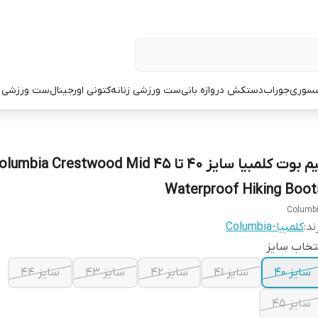
سوری
جوراب
دستکش دروازه بانی
ست ورزشی زنانه
کتونی اورجینال
ست ورزشی م
نیم بوت کلمبیا سایز ۴۰ تا ۴۵ umbia Crestwood Mid
Waterproof Hiking Boot
Columb
ند:
کلمبیا-Columbia
تخاب سایز
سایز ۴۰
سایز ۴۱
سایز ۴۲
سایز ۴۳
سایز ۴۴
سایز 45