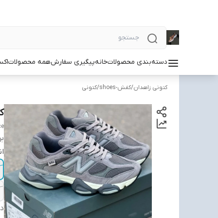
دسته‌بندی محصولات
خانه
پیگیری سفارش
همه محصولات
اکس
کتونی زاهدان
/
کفش-shoes
/
کتونی
کتو
ce
بر
ان
دس