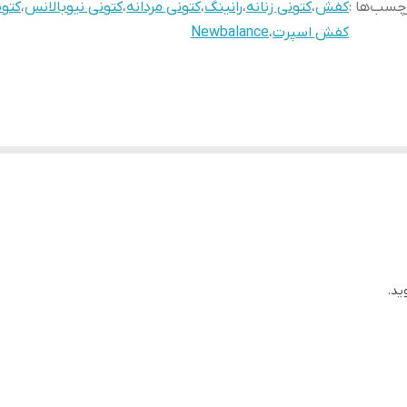
چسب‌ها :
کفش
،
کتونی زنانه
،
رانینگ
،
کتونی مردانه
،
کتونی نیوبالانس
،
کتون
کفش اسپرت
،
Newbalance
ید.