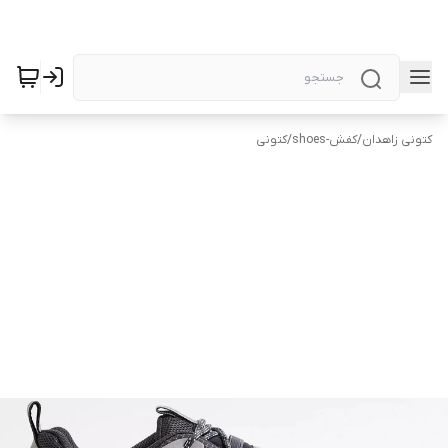
کتونی زاهدان
/
کفش-shoes
/
کتونی