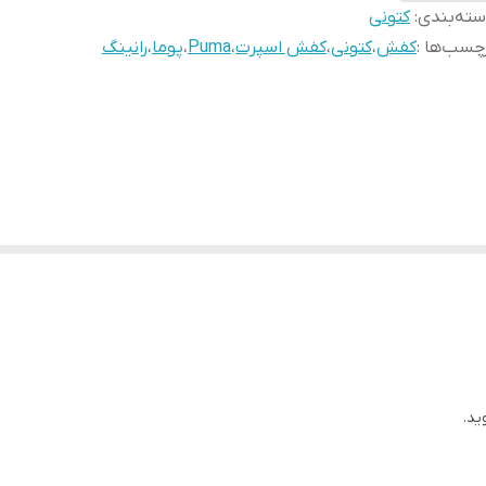
ته‌بندی
:
کتونی
چسب‌ها :
کفش
،
کتونی
،
کفش اسپرت
،
Puma
،
پوما
،
رانینگ
ید.