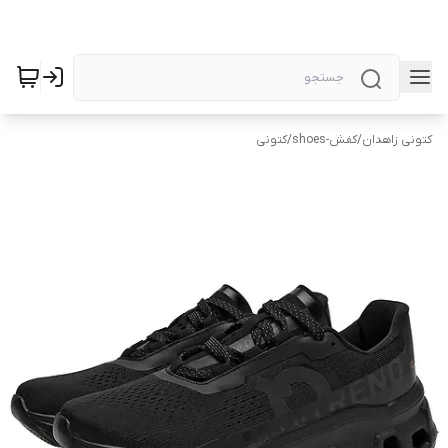
کتونی زاهدان
/
کفش-shoes
/
کتونی