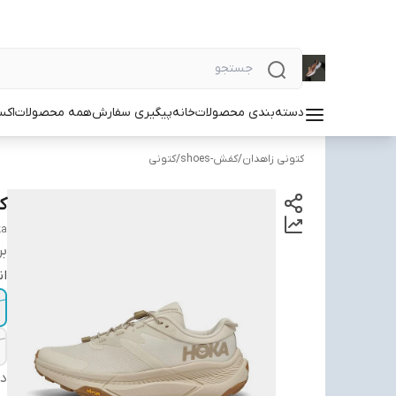
دسته‌بندی محصولات
خانه
پیگیری سفارش
همه محصولات
اکس
کتونی زاهدان
/
کفش-shoes
/
کتونی
کت
ka
بر
ان
دس