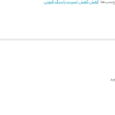
چسب‌ها :
کفش
،
کفش اسپرت
،
رانینگ
،
کتونی
ید.