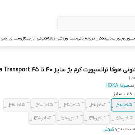
سوری
جوراب
دستکش دروازه بانی
ست ورزشی زنانه
کتونی اورجینال
ست ورزشی م
ونی هوکا ترانسپورت کرم بژ سایز ۴۰ تا ۴۵ Hoka Transport
Ho
ند:
هوکا-HOKA
تخاب سایز
سایز ۴۰
سایز ۴۱
سایز ۴۲
سایز ۴۳
سایز ۴۴
سایز ۴۵
سایز 39
سایز 38
سایز 37
ته‌بندی
:
کتونی