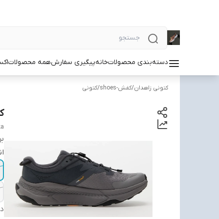
دسته‌بندی محصولات
خانه
پیگیری سفارش
همه محصولات
اکس
کتونی زاهدان
/
کفش-shoes
/
کتونی
کت
ka
بر
ان
دس