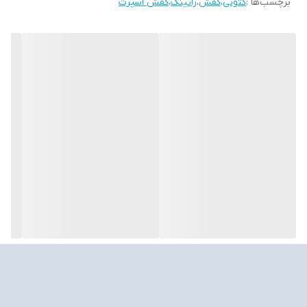
برچسب‌ها :
کتونی
،
کفش
،
رانینگ
،
کفش اسپرت