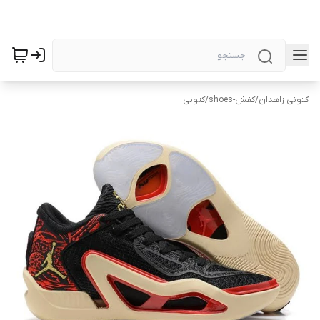
کتونی زاهدان
/
کفش-shoes
/
کتونی