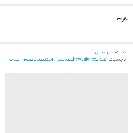
نظرات
دسته‌بندی
:
کتونی
برچسب‌ها :
کفش
،
Newbalance
،
نیوبالانس
،
رانینگ
،
کتونی
،
کفش اسپرت