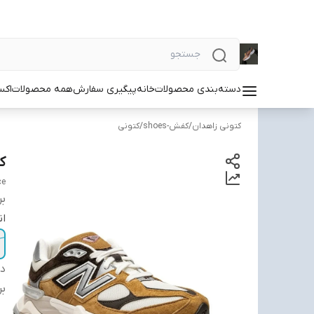
دسته‌بندی محصولات
خانه
پیگیری سفارش
همه محصولات
اکس
کتونی زاهدان
/
کفش-shoes
/
کتونی
کتون
ce
بر
ان
دس
بر