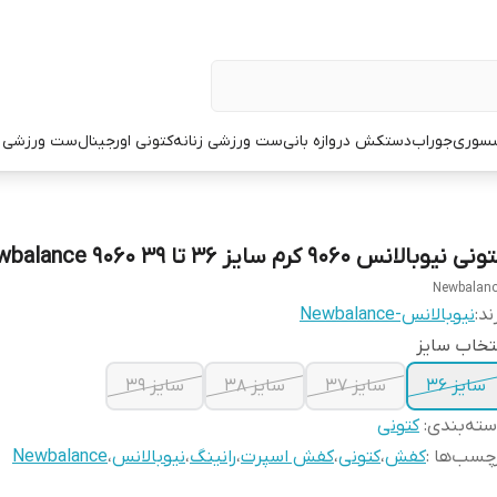
سوری
جوراب
دستکش دروازه بانی
ست ورزشی زنانه
کتونی اورجینال
ست ورزشی م
ی نیوبالانس 9060 کرم سایز ۳۶ تا ۳۹ Newbalance 9060
Newbalan
ند:
نیوبالانس-Newbalance
تخاب سایز
سایز ۳۶
سایز ۳۷
سایز ۳۸
سایز ۳۹
ته‌بندی
:
کتونی
چسب‌ها :
کفش
،
کتونی
،
کفش اسپرت
،
رانینگ
،
نیوبالانس
،
Newbalance