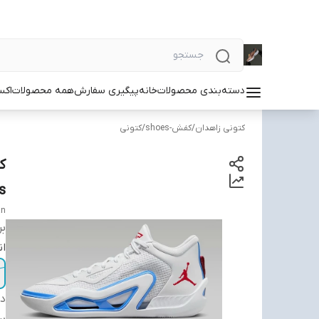
دسته‌بندی محصولات
خانه
پیگیری سفارش
همه محصولات
اکس
کتونی زاهدان
/
کفش-shoes
/
کتونی
s
an
بر
ان
دس