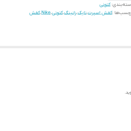
ته‌بندی
:
کتونی
چسب‌ها :
کفش اسپرت
،
نایک
،
رانینگ
،
کتونی
،
Nike
،
کفش
ید.