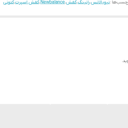
چسب‌ها :
نیوبالانس
،
رانینگ
،
کفش
،
Newbalance
،
کفش اسپرت
،
کتونی
ید.