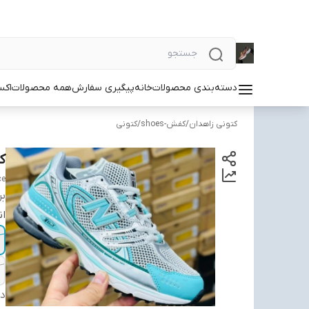
دسته‌بندی محصولات
خانه
پیگیری سفارش
همه محصولات
اکس
کتونی زاهدان
/
کفش-shoes
/
کتونی
کتو
ce
بر
ان
دس